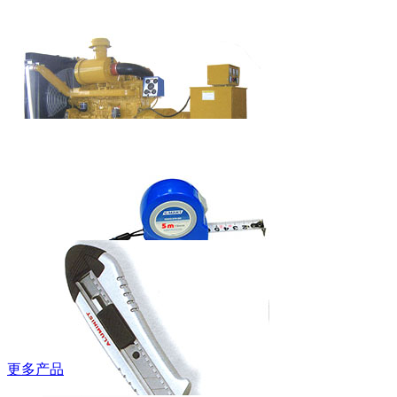
吉豹低帮安全
鞋
WB580P/WB585P
艾美特欧式快
热炉HC-2038S
柴油发电机组
（上柴系列）
更多产品
西玛牌钢卷尺