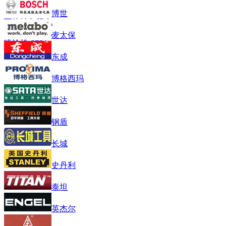
博世
瓦格纳尔牌电
动隔膜泵无气
麦太保
喷涂机 SF31
东成
博格西玛
世达
钢盾
长城
史丹利
泰坦
英杰尔