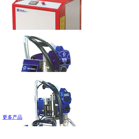
梯
本科水龙头
6LT0060201
鲍斯牌螺杆空
压机
更多产品
固瑞克牌无气
喷涂机490