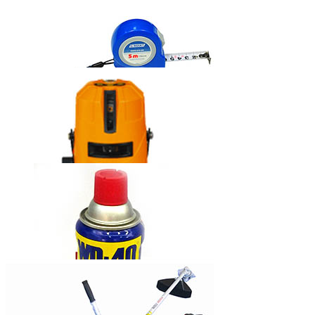
固瑞克牌无气
喷涂机390
西玛牌钢卷尺
莱赛自动安平
激光标线仪
LS635