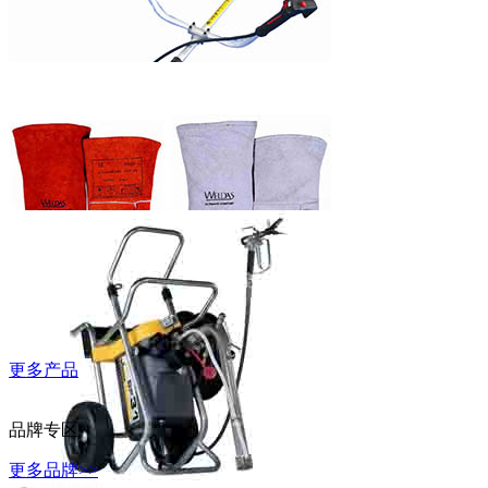
WD-40万能除
锈润滑剂
富世华割灌机
更多产品
威特仕常规烧
焊手套
品牌专区
更多品牌>>