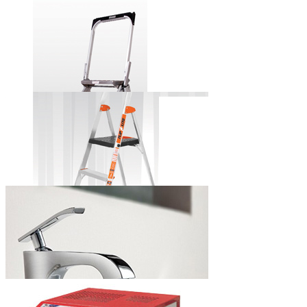
田岛牌自锁式
铝合金美工刀
小巨人牌安全
步梯
小巨人牌简捷