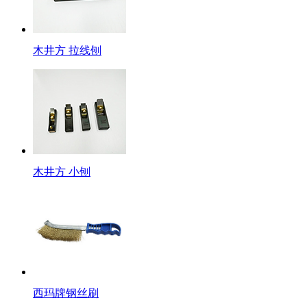
木井方 拉线刨
木井方 小刨
西玛牌钢丝刷