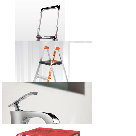
田岛牌自锁式
铝合金美工刀
小巨人牌安全
步梯
小巨人牌简捷