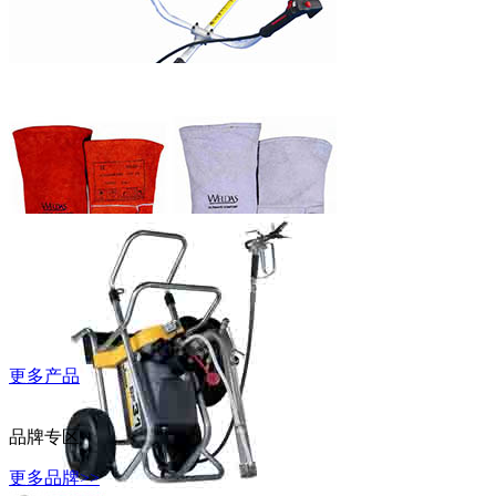
WD-40万能除
锈润滑剂
富世华割灌机
更多产品
威特仕常规烧
焊手套
品牌专区
更多品牌>>