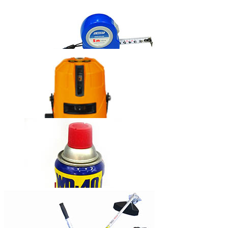
固瑞克牌无气
喷涂机390
西玛牌钢卷尺
莱赛自动安平
激光标线仪
LS635