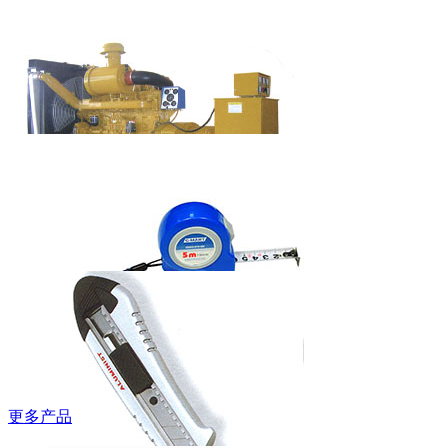
吉豹低帮安全
鞋
WB580P/WB585P
艾美特欧式快
热炉HC-2038S
柴油发电机组
（上柴系列）
更多产品
西玛牌钢卷尺