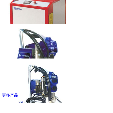
梯
本科水龙头
6LT0060201
鲍斯牌螺杆空
压机
更多产品
固瑞克牌无气
喷涂机490