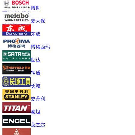
博世
瓦格纳尔牌电
动隔膜泵无气
麦太保
喷涂机 SF31
东成
博格西玛
世达
钢盾
长城
史丹利
泰坦
英杰尔