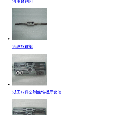
河冶台刨刃
宏球丝锥架
浙工12件公制丝锥板牙套装