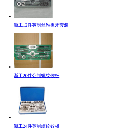
浙工12件英制丝锥板牙套装
浙工20件公制螺纹铰板
浙工24件英制螺纹铰板