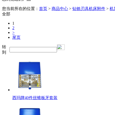
您当前所在的位置：
首页
>
商品中心
>
钻铣刃具机床附件
>
机
全部
1
2
>
尾页
转
到
西玛牌40件丝锥板牙套装