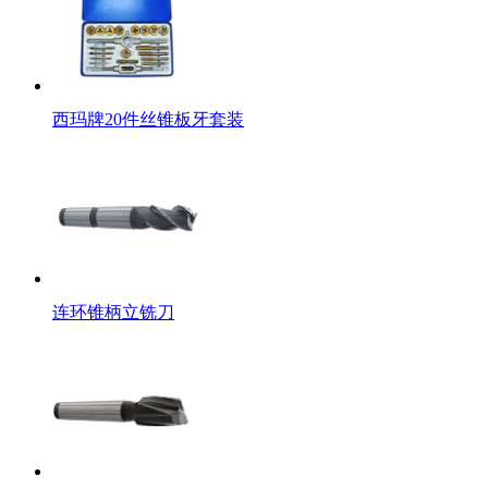
西玛牌20件丝锥板牙套装
连环锥柄立铣刀