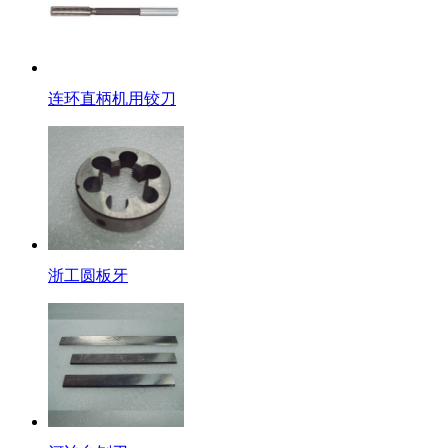
连环直柄机用铰刀
浙工圆板牙