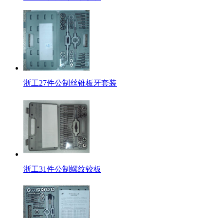
浙工27件公制丝锥板牙套装
浙工31件公制螺纹铰板