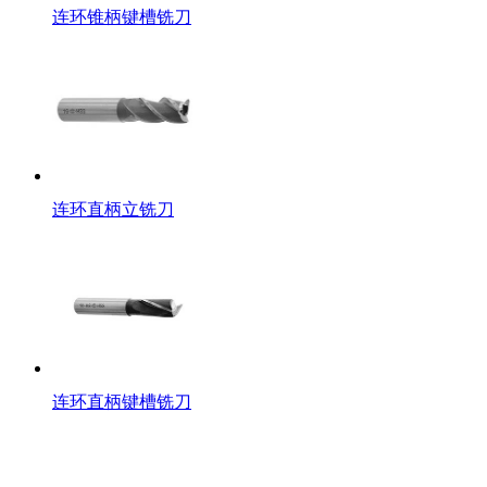
连环锥柄键槽铣刀
连环直柄立铣刀
连环直柄键槽铣刀