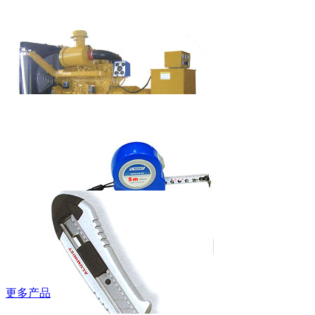
吉豹低帮安全
鞋
WB580P/WB585P
艾美特欧式快
热炉HC-2038S
柴油发电机组
（上柴系列）
更多产品
西玛牌钢卷尺