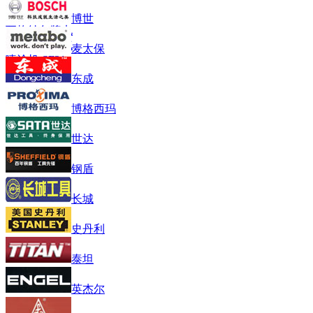
博世
瓦格纳尔牌电
动隔膜泵无气
麦太保
喷涂机 SF31
东成
博格西玛
世达
钢盾
长城
史丹利
泰坦
英杰尔