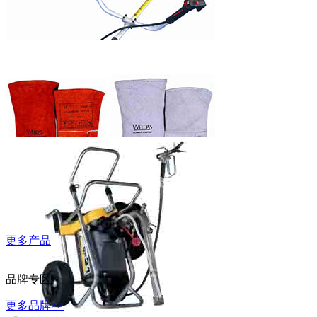
WD-40万能除
锈润滑剂
富世华割灌机
更多产品
威特仕常规烧
焊手套
品牌专区
更多品牌>>