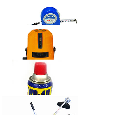
固瑞克牌无气
喷涂机390
西玛牌钢卷尺
莱赛自动安平
激光标线仪
LS635