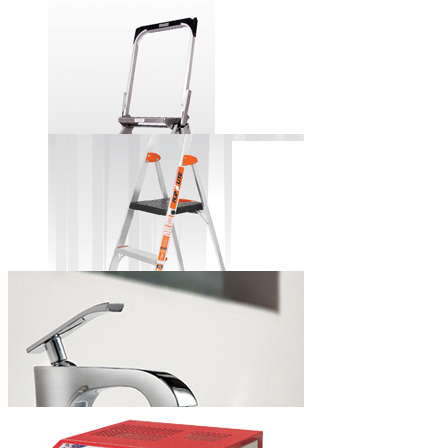
田岛牌自锁式
铝合金美工刀
小巨人牌安全
步梯
小巨人牌简捷