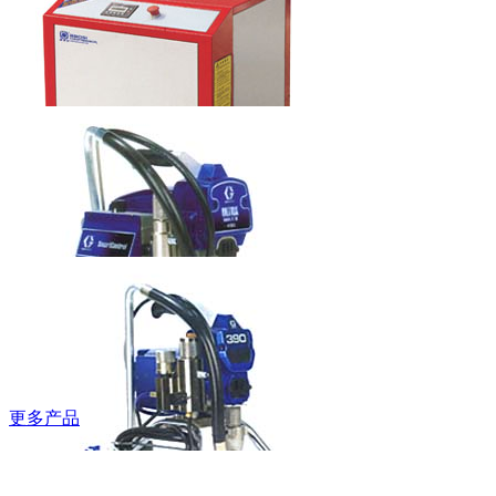
梯
本科水龙头
6LT0060201
鲍斯牌螺杆空
压机
更多产品
固瑞克牌无气
喷涂机490