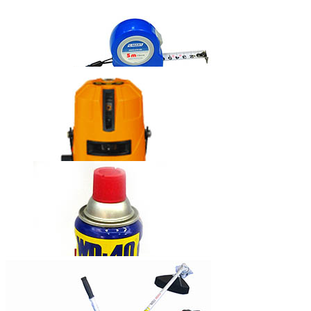
固瑞克牌无气
喷涂机390
西玛牌钢卷尺
莱赛自动安平
激光标线仪
LS635