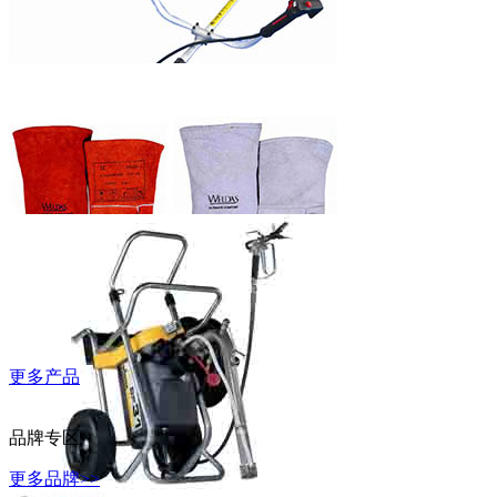
WD-40万能除
锈润滑剂
富世华割灌机
更多产品
威特仕常规烧
焊手套
品牌专区
更多品牌>>