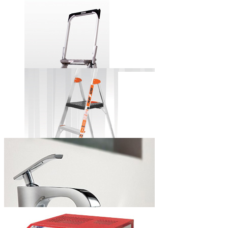
田岛牌自锁式
铝合金美工刀
小巨人牌安全
步梯
小巨人牌简捷