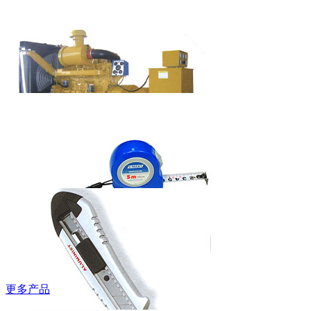
吉豹低帮安全
鞋
WB580P/WB585P
艾美特欧式快
热炉HC-2038S
柴油发电机组
（上柴系列）
更多产品
西玛牌钢卷尺