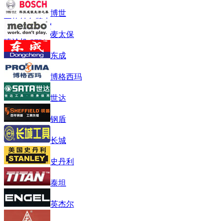
博世
瓦格纳尔牌电
动隔膜泵无气
麦太保
喷涂机 SF31
东成
博格西玛
世达
钢盾
长城
史丹利
泰坦
英杰尔