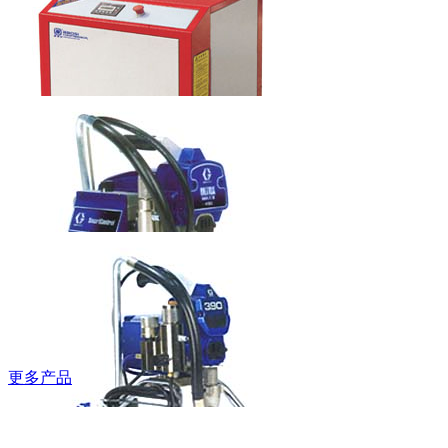
梯
本科水龙头
6LT0060201
鲍斯牌螺杆空
压机
更多产品
固瑞克牌无气
喷涂机490