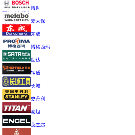
博世
瓦格纳尔牌电
动隔膜泵无气
麦太保
喷涂机 SF31
东成
博格西玛
世达
钢盾
长城
史丹利
泰坦
英杰尔