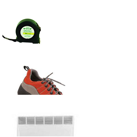
赫力斯牌自锁
式钢卷尺