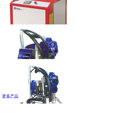
梯
本科水龙头
6LT0060201
鲍斯牌螺杆空
压机
更多产品
固瑞克牌无气
喷涂机490