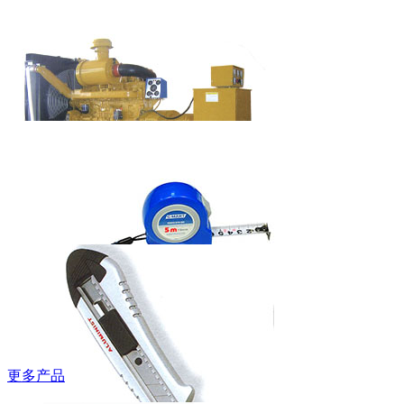
吉豹低帮安全
鞋
WB580P/WB585P
艾美特欧式快
热炉HC-2038S
柴油发电机组
（上柴系列）
更多产品
西玛牌钢卷尺