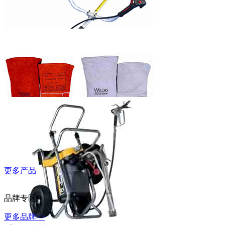
WD-40万能除
锈润滑剂
富世华割灌机
更多产品
威特仕常规烧
焊手套
品牌专区
更多品牌>>