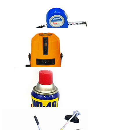
固瑞克牌无气
喷涂机390
西玛牌钢卷尺
莱赛自动安平
激光标线仪
LS635