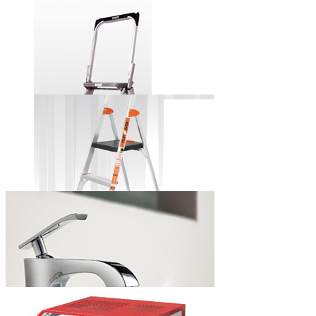
田岛牌自锁式
铝合金美工刀
小巨人牌安全
步梯
小巨人牌简捷