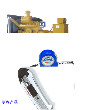
吉豹低帮安全
鞋
WB580P/WB585P
艾美特欧式快
热炉HC-2038S
柴油发电机组
（上柴系列）
更多产品
西玛牌钢卷尺