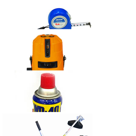
固瑞克牌无气
喷涂机390
西玛牌钢卷尺
莱赛自动安平
激光标线仪
LS635