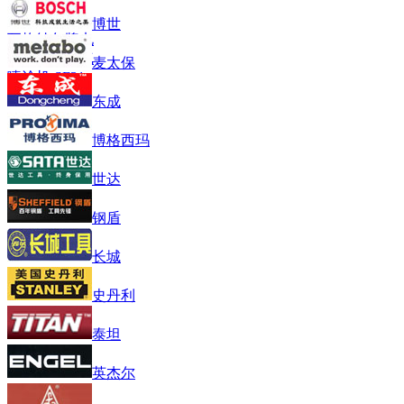
博世
瓦格纳尔牌电
动隔膜泵无气
麦太保
喷涂机 SF31
东成
博格西玛
世达
钢盾
长城
史丹利
泰坦
英杰尔