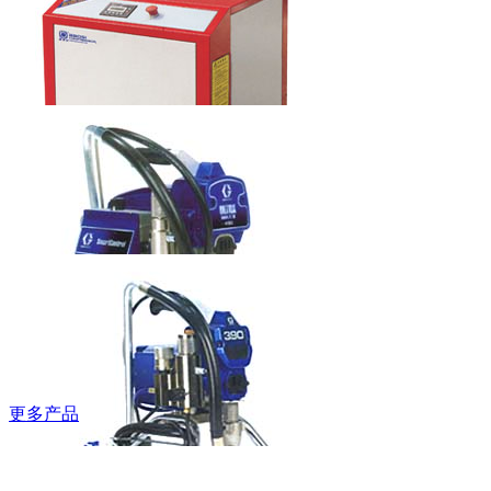
梯
本科水龙头
6LT0060201
鲍斯牌螺杆空
压机
更多产品
固瑞克牌无气
喷涂机490