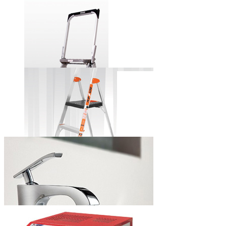
田岛牌自锁式
铝合金美工刀
小巨人牌安全
步梯
小巨人牌简捷