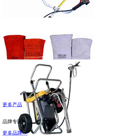
WD-40万能除
锈润滑剂
富世华割灌机
更多产品
威特仕常规烧
焊手套
品牌专区
更多品牌>>