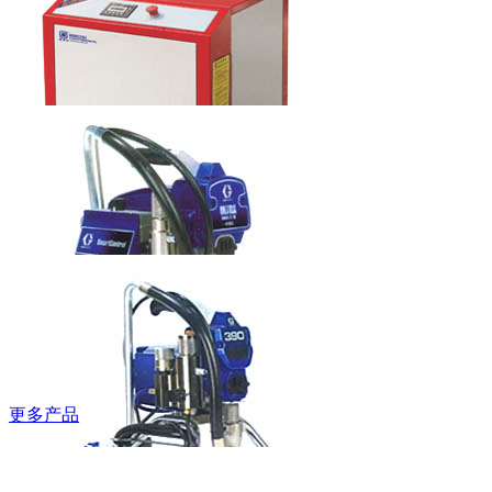
梯
本科水龙头
6LT0060201
鲍斯牌螺杆空
压机
更多产品
固瑞克牌无气
喷涂机490