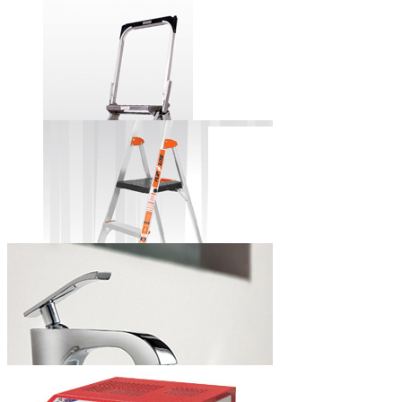
田岛牌自锁式
铝合金美工刀
小巨人牌安全
步梯
小巨人牌简捷