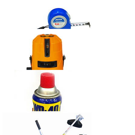
固瑞克牌无气
喷涂机390
西玛牌钢卷尺
莱赛自动安平
激光标线仪
LS635