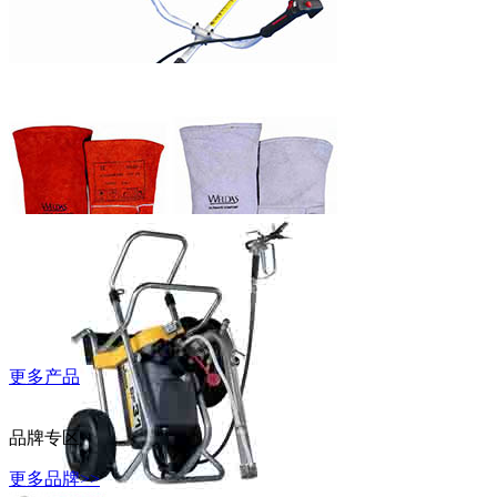
WD-40万能除
锈润滑剂
富世华割灌机
更多产品
威特仕常规烧
焊手套
品牌专区
更多品牌>>