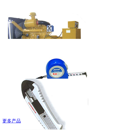
吉豹低帮安全
鞋
WB580P/WB585P
艾美特欧式快
热炉HC-2038S
柴油发电机组
（上柴系列）
更多产品
西玛牌钢卷尺