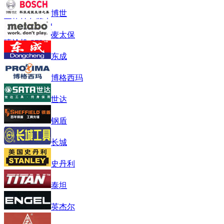
博世
瓦格纳尔牌电
动隔膜泵无气
麦太保
喷涂机 SF31
东成
博格西玛
世达
钢盾
长城
史丹利
泰坦
英杰尔