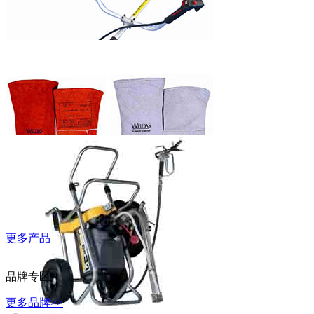
WD-40万能除
锈润滑剂
富世华割灌机
更多产品
威特仕常规烧
焊手套
品牌专区
更多品牌>>