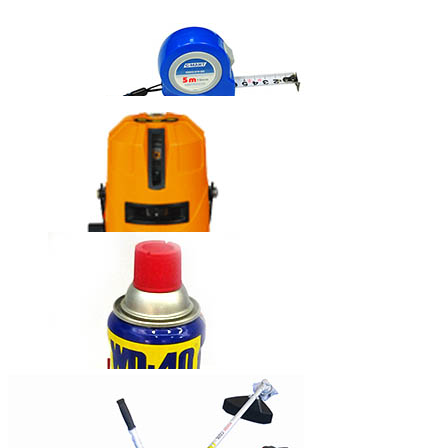
固瑞克牌无气
喷涂机390
西玛牌钢卷尺
莱赛自动安平
激光标线仪
LS635