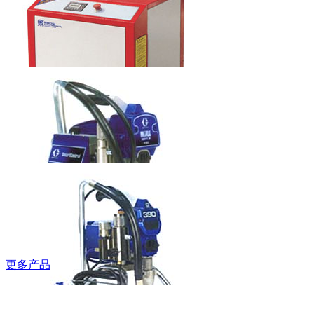
梯
本科水龙头
6LT0060201
鲍斯牌螺杆空
压机
更多产品
固瑞克牌无气
喷涂机490