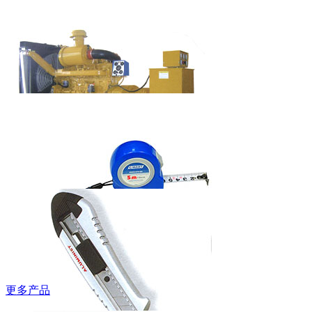
吉豹低帮安全
鞋
WB580P/WB585P
艾美特欧式快
热炉HC-2038S
柴油发电机组
（上柴系列）
更多产品
西玛牌钢卷尺