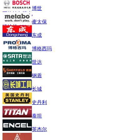
博世
瓦格纳尔牌电
动隔膜泵无气
麦太保
喷涂机 SF31
东成
博格西玛
世达
钢盾
长城
史丹利
泰坦
英杰尔