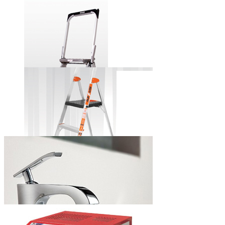
田岛牌自锁式
铝合金美工刀
小巨人牌安全
步梯
小巨人牌简捷