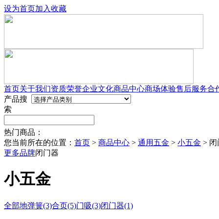
设为首页
加入收藏
首页
关于我们
资质荣誉
企业文化
商品中心
商场体验
售后服务
合
产品搜
索
热门商品：
您当前所在的位置：
首页
>
商品中心
>
通用五金
>
小五金
>
闭
更多品牌
闭门器
小五金
全部
地弹簧(3)
合页(5)
门吸(3)
闭门器(1)